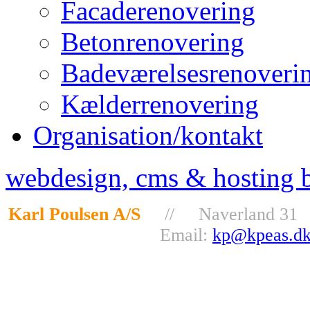
Facaderenovering
Betonrenovering
Badeværelsesrenoveri
Kælderrenovering
Organisation/kontakt
webdesign, cms & hosting 
Karl Poulsen A/S
// Naverland 31 
Email:
kp@kpeas.d